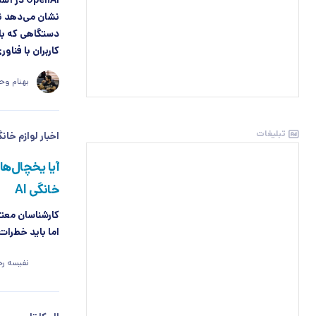
OpenAI 
نشان می‌دهد ن
کاربران با فناو
بهنام وح
تبلیغات
اخبار لوازم خان
آیا یخچال‌ها
خانگی AI
کارشناسان معت
اما باید خطرات
نفیسه رح