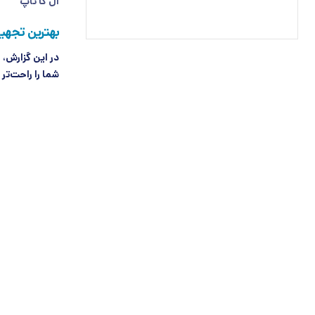
ال کا تاپ
بهترین تجهیزات خانه هو
شما را راحت‌تر 
نفیسه رح
اخبار لوازم خان
از فضا تا خان
آنچه امروز خان
تکنولوژی‌هایی 
نفیسه رح