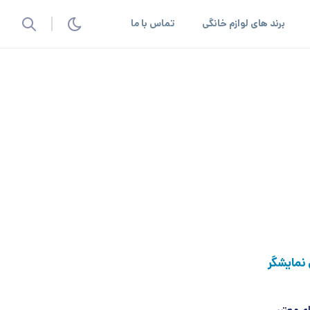
برند های لوازم خانگی
تماس با ما
O لو رفت؛ اسپیکر هوشمند ChatGPT بدون نمایشگر