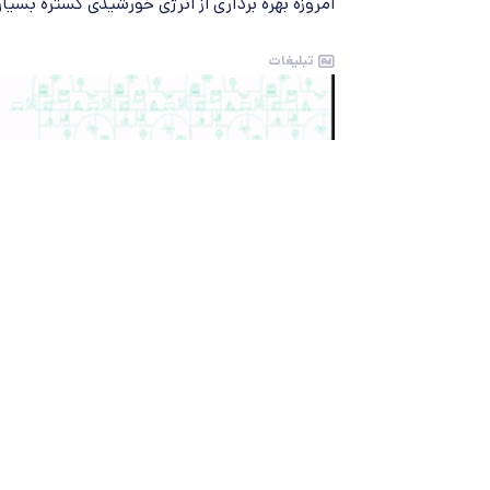
امروزه بهره برداری از انرژی خورشیدی گستره بسیا
تبلیغات
عضو هیأت علمی موسسه پژوهشی علوم و صنایع غذ
مراکز تفریحی، پارک­ها، ویلاها، کافه­ های بین­ را
میرزابابایی بیان کرد: همچنین در مواقع بحران